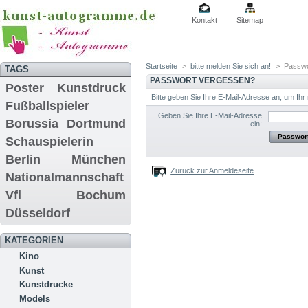
Kontakt
Sitemap
Startseite
>
bitte melden Sie sich an!
>
Passwo
TAGS
PASSWORT VERGESSEN?
Poster
Kunstdruck
Bitte geben Sie Ihre E-Mail-Adresse an, um Ihr
Fußballspieler
Geben Sie Ihre E-Mail-Adresse
Borussia Dortmund
ein:
Schauspielerin
Berlin
München
Zurück zur Anmeldeseite
Nationalmannschaft
Vfl Bochum
Düsseldorf
KATEGORIEN
Kino
Kunst
Kunstdrucke
Models