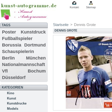
Kontakt
Sitemap
Startseite
>
Dennis Grote
TAGS
DENNIS GROTE
Poster
Kunstdruck
Fußballspieler
Borussia Dortmund
Schauspielerin
Berlin
München
Nationalmannschaft
Vfl Bochum
Düsseldorf
KATEGORIEN
Kino
Kunst
Kunstdrucke
Models