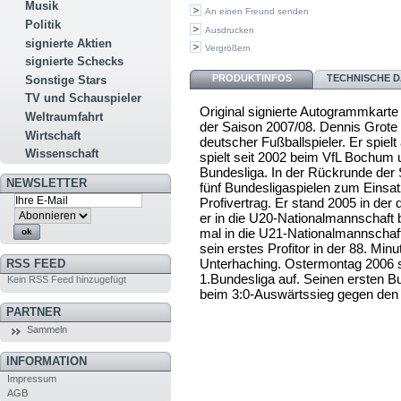
Musik
An einen Freund senden
Politik
Ausdrucken
signierte Aktien
Vergrößern
signierte Schecks
PRODUKTINFOS
TECHNISCHE D
Sonstige Stars
TV und Schauspieler
Original signierte Autogrammkarte
Weltraumfahrt
der Saison 2007/08. Dennis Grote (
Wirtschaft
deutscher Fußballspieler. Er spielt
Wissenschaft
spielt seit 2002 beim VfL Bochum u
Bundesliga. In der Rückrunde der
NEWSLETTER
fünf Bundesligaspielen zum Einsa
Profivertrag. Er stand 2005 in de
er in die U20-Nationalmannschaft 
mal in die U21-Nationalmannschaf
sein erstes Profitor in der 88. Min
Unterhaching. Ostermontag 2006 s
RSS FEED
1.Bundesliga auf. Seinen ersten Bu
Kein RSS Feed hinzugefügt
beim 3:0-Auswärtssieg gegen de
PARTNER
Sammeln
INFORMATION
Impressum
AGB