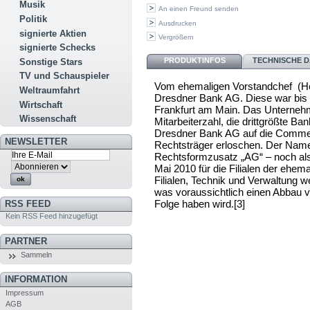
Musik
An einen Freund senden
Politik
Ausdrucken
signierte Aktien
Vergrößern
signierte Schecks
PRODUKTINFOS
TECHNISCHE D
Sonstige Stars
TV und Schauspieler
Vom ehemaligen Vorstandchef (Her
Weltraumfahrt
Dresdner Bank AG. Diese war bis zu
Wirtschaft
Frankfurt am Main. Das Unterne
Wissenschaft
Mitarbeiterzahl, die drittgrößte B
Dresdner Bank AG auf die Commer
NEWSLETTER
Rechtsträger erloschen. Der Name
Rechtsformzusatz „AG“ – noch al
Mai 2010 für die Filialen der ehem
Filialen, Technik und Verwaltung
was voraussichtlich einen Abbau vo
Folge haben wird.[3]
RSS FEED
Kein RSS Feed hinzugefügt
PARTNER
Sammeln
INFORMATION
Impressum
AGB