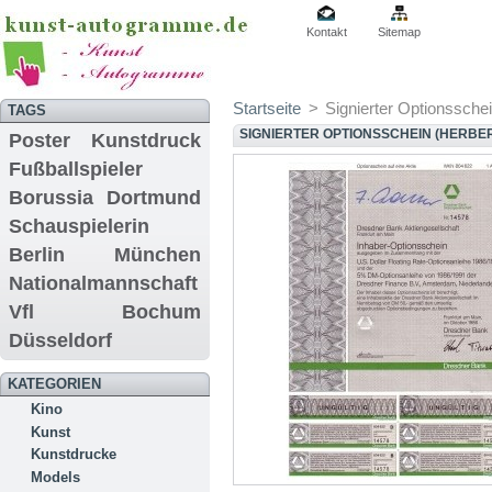
Kontakt
Sitemap
Startseite
>
Signierter Optionssche
TAGS
SIGNIERTER OPTIONSSCHEIN (HERB
Poster
Kunstdruck
Fußballspieler
Borussia Dortmund
Schauspielerin
Berlin
München
Nationalmannschaft
Vfl Bochum
Düsseldorf
KATEGORIEN
Kino
Kunst
Kunstdrucke
Models