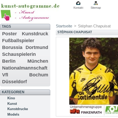
Kontakt
Sitemap
Startseite
>
Stéphan Chapuisat
TAGS
STÉPHAN CHAPUISAT
Poster
Kunstdruck
Fußballspieler
Borussia Dortmund
Schauspielerin
Berlin
München
Nationalmannschaft
Vfl Bochum
Düsseldorf
KATEGORIEN
Kino
Kunst
Kunstdrucke
Models