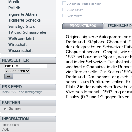
Musik
An einen Freund senden
Politik
Ausdrucken
signierte Aktien
Vergrößern
signierte Schecks
PRODUKTINFOS
TECHNISCHE D
Sonstige Stars
TV und Schauspieler
Original signierte Autogrammkarte
Weltraumfahrt
Dortmund. Stéphane Chapuisat (* 2
Wirtschaft
der erfolgreichsten Schweizer Fußb
Wissenschaft
Chapuisat begann „Chappi“, wie se
1987 bei Lausanne Sports, wo er b
NEWSLETTER
und in der Schweizer Fussballnati
wechselte Chapuisat in die Bundes
vier Tore erzielte. Zur Saison 1991
Dortmund. Dort schoss er gleich i
schnell zum Publikumsliebling. Er 
Platz 2 in der deutschen Torschüt
RSS FEED
Vizemeisterschaft. 1993 trug er 
Kein RSS Feed hinzugefügt
Finales (0:3 und 1:3 gegen Juventu
PARTNER
Sammeln
INFORMATION
Impressum
AGB